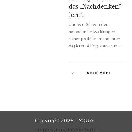
das „Nachdenken“
lernt
Und wie Sie von den
neuesten Entwicklungen
sicher profitieren und Ihren
digitalen Alltag souverän
...
Read More
Copyright
2026
TYQUA
-
Impressum/Datenschutz