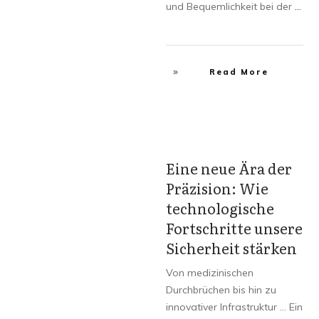
und Bequemlichkeit bei der
...
Read More
Eine neue Ära der
Uncategorized
Präzision: Wie
technologische
Fortschritte unsere
Sicherheit stärken
Von medizinischen
Durchbrüchen bis hin zu
innovativer Infrastruktur … Ein