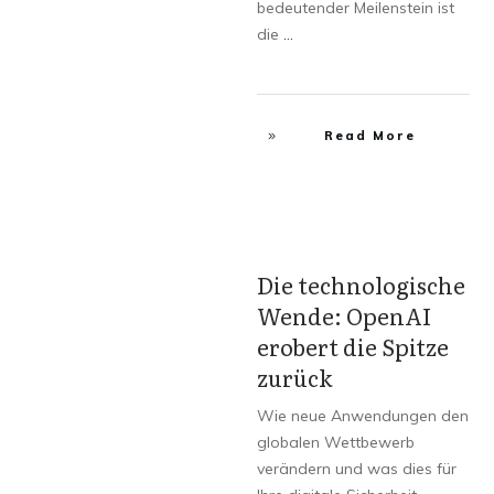
bedeutender Meilenstein ist
die
...
Read More
Die technologische
Uncategorized
Wende: OpenAI
erobert die Spitze
zurück
Wie neue Anwendungen den
globalen Wettbewerb
verändern und was dies für