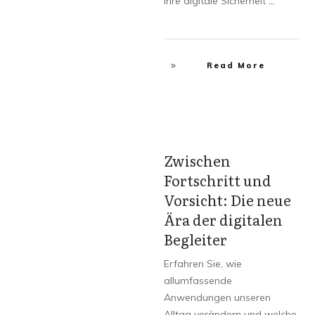
Ihre digitale Sicherheit
...
Read More
Zwischen
Uncategorized
Fortschritt und
Vorsicht: Die neue
Ära der digitalen
Begleiter
Erfahren Sie, wie
allumfassende
Anwendungen unseren
Alltag verändern und welche